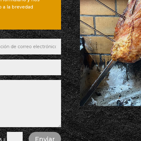
 a la brevedad
Enviar
3
=