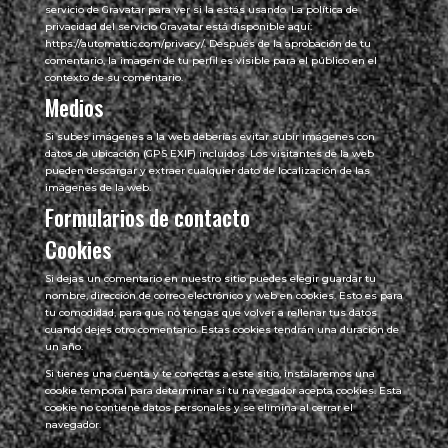
servicio de Gravatar para ver si la estás usando. La política de
privacidad del servicio Gravatar está disponible aquí:
https://automattic.com/privacy/. Después de la aprobación de tu
comentario, la imagen de tu perfil es visible para el público en el
contexto de su comentario.
Medios
Si subes imágenes a la web deberías evitar subir imágenes con
datos de ubicación (GPS EXIF) incluidos. Los visitantes de la web
pueden descargar y extraer cualquier dato de localización de las
imágenes de la web.
Formularios de contacto
Cookies
Si dejas un comentario en nuestro sitio puedes elegir guardar tu
nombre, dirección de correo electrónico y web en cookies. Esto es para
tu comodidad, para que no tengas que volver a rellenar tus datos
cuando dejes otro comentario. Estas cookies tendrán una duración de
un año.
Si tienes una cuenta y te conectas a este sitio, instalaremos una
cookie temporal para determinar si tu navegador acepta cookies. Esta
cookie no contiene datos personales y se elimina al cerrar el
navegador.