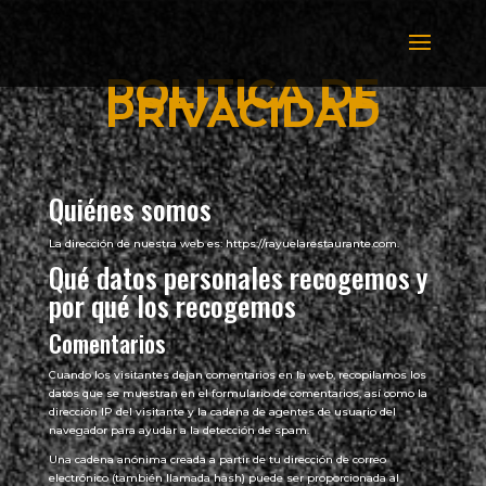
POLITICA DE
PRIVACIDAD
Quiénes somos
La dirección de nuestra web es: https://rayuelarestaurante.com.
Qué datos personales recogemos y
por qué los recogemos
Comentarios
Cuando los visitantes dejan comentarios en la web, recopilamos los
datos que se muestran en el formulario de comentarios, así como la
dirección IP del visitante y la cadena de agentes de usuario del
navegador para ayudar a la detección de spam.
Una cadena anónima creada a partir de tu dirección de correo
electrónico (también llamada hash) puede ser proporcionada al