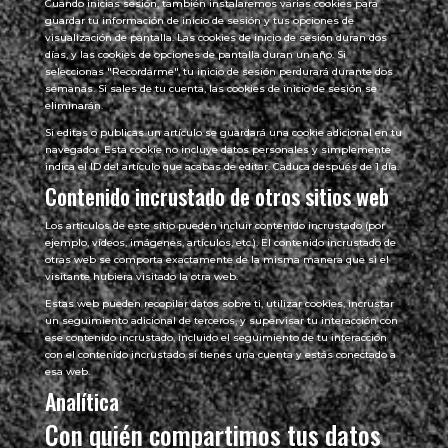
Cuando inicias sesión, también instalaremos varias cookies para
guardar tu información de inicio de sesión y tus opciones de
visualización de pantalla. Las cookies de inicio de sesión duran dos
días, y las cookies de opciones de pantalla duran un año. Si
seleccionas "Recordarme", tu inicio de sesión perdurará durante dos
semanas. Si sales de tu cuenta, las cookies de inicio de sesión se
eliminarán.
Si editas o publicas un artículo se guardará una cookie adicional en tu
navegador. Esta cookie no incluye datos personales y simplemente
indica el ID del artículo que acabas de editar. Caduca después de 1 día.
Contenido incrustado de otros sitios web
Los artículos de este sitio pueden incluir contenido incrustado (por
ejemplo, vídeos, imágenes, artículos, etc.). El contenido incrustado de
otras web se comporta exactamente de la misma manera que si el
visitante hubiera visitado la otra web.
Estas web pueden recopilar datos sobre ti, utilizar cookies, incrustar
un seguimiento adicional de terceros, y supervisar tu interacción con
ese contenido incrustado, incluido el seguimiento de tu interacción
con el contenido incrustado si tienes una cuenta y estás conectado a
esa web.
Analítica
Con quién compartimos tus datos